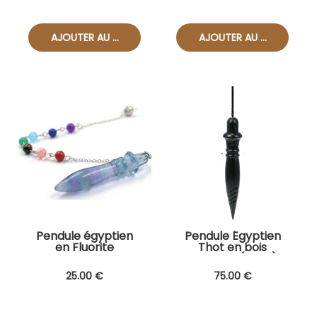
Pendule égyptien
Pendule Égyptien
en Fluorite
Thot en bois
précieux (lesté)
25
.00
€
75
.00
€