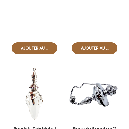
Pendule Taj-Mahal
Pendule Spectror©