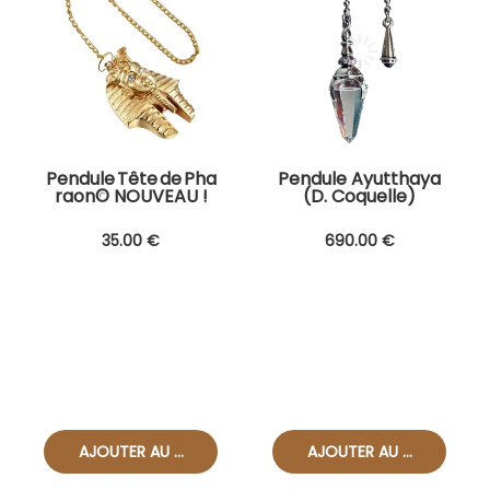
Pendule Tête de Pha
Pendule Ayutthaya
raon© NOUVEAU !
(D. Coquelle)
NOUVEAUTE !
35
.00
€
690
.00
€