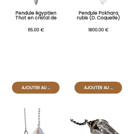
Pendule égyptien
Pendule Pokhara
Thot en cristal de
rubis (D. Coquelle)
roche
65
.00
€
1800
.00
€