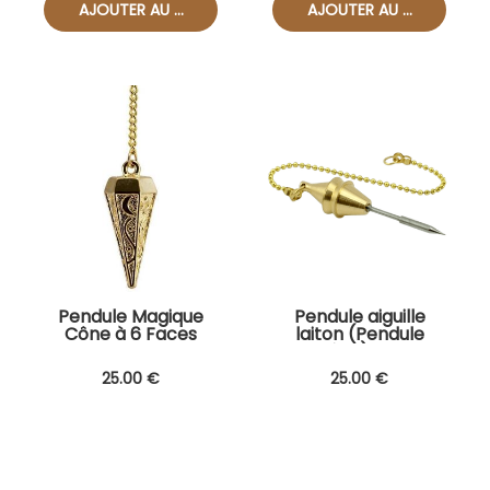
Pendule Magique
Pendule aiguille
Cône à 6 Faces
laiton (Pendule
Chaldéen) Rupture
disponible le 30 avril
25
.00
€
25
.00
€
2025