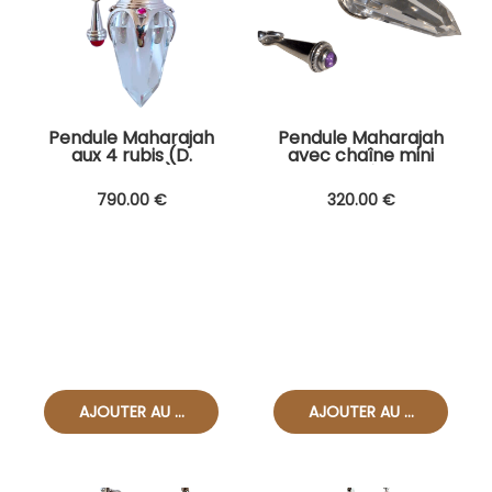
Pendule Maharajah
Pendule Maharajah
aux 4 rubis (D.
avec chaîne mini
Coquelle)
cône améthyste
(D.Coquelle)
790
.00
€
320
.00
€