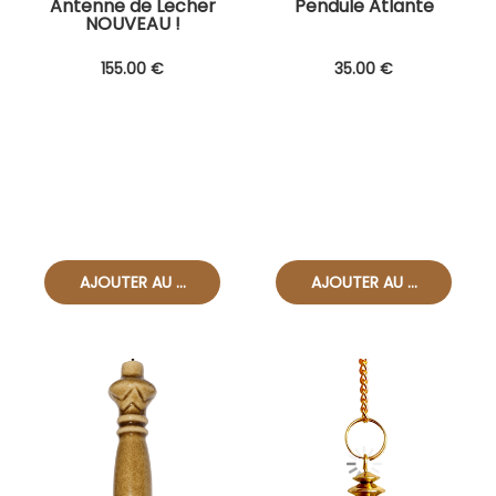
Antenne de Lecher
Pendule Atlante
NOUVEAU !
155
.00
€
35
.00
€