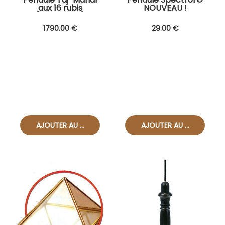
aux 16 rubis
NOUVEAU !
(D.Coquelle)
1790
.00
€
29
.00
€