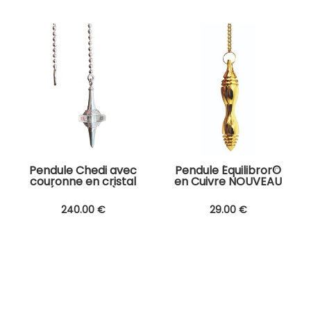
Pendule Chedi avec
Pendule Équilibror©
couronne en cristal
en Cuivre NOUVEAU
(D.Coquelle)
!
240
.00
€
29
.00
€