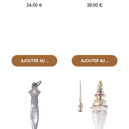
Caradeau)
24
.00
€
29
.00
€