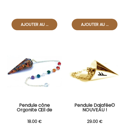
Pendule cône
Pendule Dajafée©
Orgonite Œil de
NOUVEAU !
tigre
18
.00
€
29
.00
€