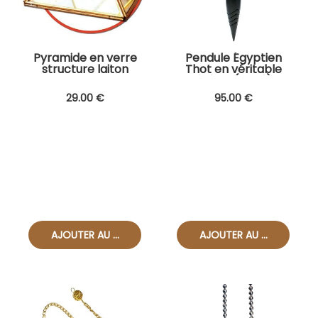
Pyramide en verre
Pendule Égyptien
structure laiton
Thot en véritable
NOUVEAU
ébène (lesté)
29
.00
€
95
.00
€