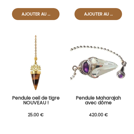
Pendule oeil de tigre
Pendule Maharajah
NOUVEAU !
avec dôme
Améthyste
(D.Coquelle)
25
.00
€
420
.00
€