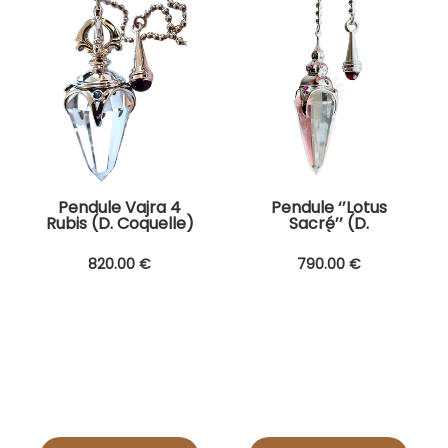
Pendule Vajra 4
Pendule ‘’Lotus
Rubis (D. Coquelle)
Sacré’’ (D.
Coquelle) Rupture
dispo Octobre 2026
820
.00
€
790
.00
€