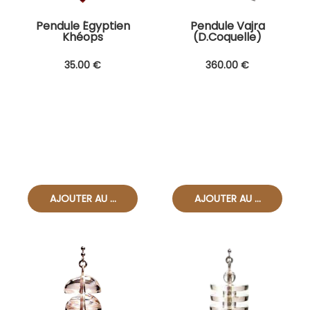
Pendule Égyptien
Pendule Vajra
Khéops
(D.Coquelle)
35
.00
€
360
.00
€