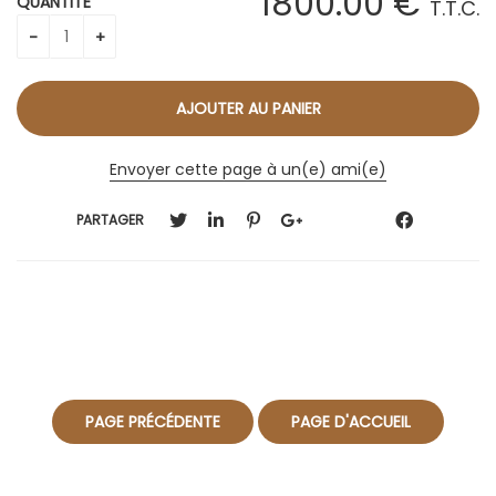
1800
.00
€
QUANTITÉ
T.T.C.
Envoyer cette page à un(e) ami(e)
PARTAGER