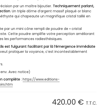
récision par un maître bijoutier.
Techniquement parlant,
ection
. Un triple dôme d’argent massif plaqué or blanc
thyste qui chapeaute un magnifique cristal taillé en
e par un mini cône rempli de poudre de « cristal
yste. Cette poudre amplifie votre perception améliorant
es les performances radiesthésiques.
ls est fulgurant facilitant par là l’émergence immédiate
u veut pratiquer la voyance, c’est incontestablement
s.
r env. Avec notice)
tion complète
:
https://www.editions-
irs.htm
420
.00
€
T.T.C.