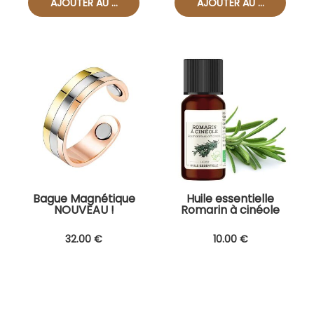
Bague Magnétique
Huile essentielle
NOUVEAU !
Romarin à cinéole
Bio
32
.00
€
10
.00
€