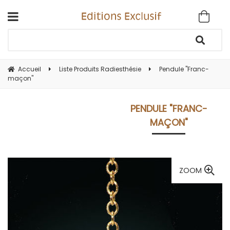
Accueil
Liste Produits Radiesthésie
Pendule "Franc-
maçon"
PENDULE "FRANC-
MAÇON"
ZOOM