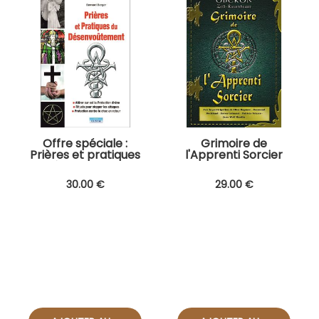
Offre spéciale :
Grimoire de
Prières et pratiques
l'Apprenti Sorcier
du désenvoûtement
BEST-SELLER !
+ Bougie
30
.00
€
29
.00
€
désenvoûtement