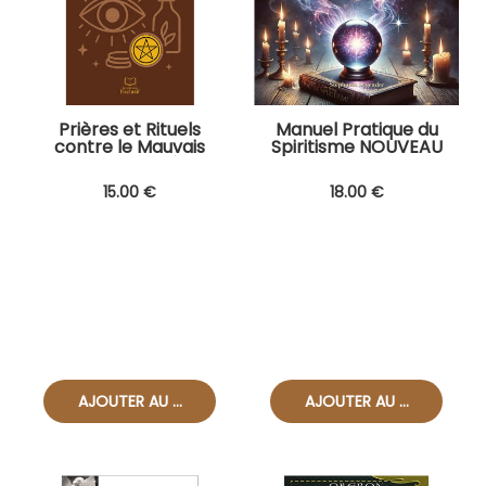
Prières et Rituels
Manuel Pratique du
contre le Mauvais
Spiritisme NOUVEAU
œil et les Sortilèges
!
NOUVEAU !
15
.00
€
18
.00
€