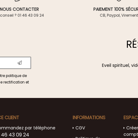
NOUS CONTACTER
PAIEMENT 100% SÉCUR
conseil ? 01 46 43 09 24
CB, Paypal, Virement
RÉ
Eveil spirituel, 
otre
politique de
e rectification et
CE CLIENT
INFORMATIONS
ESPAC
ommandez par téléphone
CGV
Crée
 46 43 09 24
comp