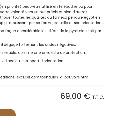
en priorité) peut-être utilisé en télépathie ou pour
votre volonté vers un but précis et bien d’autres
 attribuer toutes les qualités du fameux pendule égyptien
 plus puissant par sa forme, sa taille et son orientation…
ne façon considérable les effets de la pyramide soit par
u, il dégage fortement les ondes négatives.
 un meuble, comme une amulette de protection.
eux d'acajou + support d’orientation.
.editions-exclusif.com/pendules-a-pouvoirs.htm
69
.00
€
T.T.C.