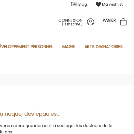
Blog
Ma wishlist
CONNEXION
PANIER
(
s'inscrire
)
ÉVELOPPEMENT PERSONNEL
MAGIE
ARTS DIVINATOIRES
a nuque, des épaules...
 vous aidera grandement à soulager les douleurs de la
du dos.