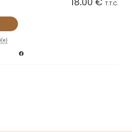
18
.00
€
T.T.C.
i(e)