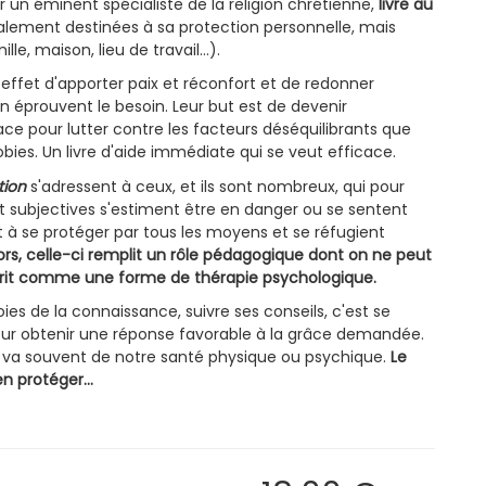
 un éminent spécialiste de la religion chrétienne,
livre au
lement destinées à sa protection personnelle, mais
e, maison, lieu de travail...).
 effet d'apporter paix et réconfort et de redonner
n éprouvent le besoin. Leur but est de devenir
ce pour lutter contre les facteurs déséquilibrants que
hobies. Un livre d'aide immédiate qui se veut efficace.
tion
s'adressent à ceux, et ils sont nombreux, qui pour
t subjectives s'estiment être en danger ou se sentent
t à se protéger par tous les moyens et se réfugient
ors, celle-ci remplit un rôle pédagogique dont on ne peut
scrit comme une forme de thérapie psychologique.
ies de la connaissance, suivre ses conseils, c'est se
our obtenir une réponse favorable à la grâce demandée.
l y va souvent de notre santé physique ou psychique.
Le
n protéger...