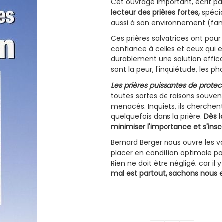
Cet ouvrage important, écrit par
lecteur des prières fortes,
spécia
aussi à son environnement (famill
Ces prières salvatrices ont pour
confiance à celles et ceux qui e
durablement une solution effica
sont la peur, l'inquiétude, les p
Les prières puissantes de protec
toutes sortes de raisons souven
menacés. Inquiets, ils cherchen
quelquefois dans la prière.
Dès l
minimiser l'importance et s'in
Bernard Berger nous ouvre les vo
placer en condition optimale p
Rien ne doit être négligé, car i
mal est partout, sachons nous e