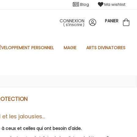
Blog
Ma wishlist
CONNEXION
PANIER
(
s'inscrire
)
ÉVELOPPEMENT PERSONNEL
MAGIE
ARTS DIVINATOIRES
PROTECTION
t les jalousies...
é à ceux et celles qui ont besoin d'aide.