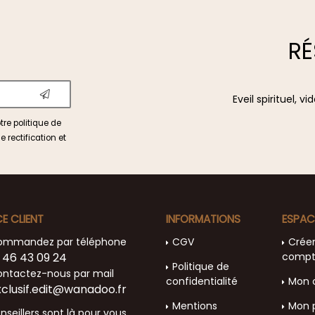
RÉ
Eveil spirituel, 
otre
politique de
e rectification et
CE CLIENT
INFORMATIONS
ESPAC
ommandez par téléphone
CGV
Crée
 46 43 09 24
comp
Politique de
ntactez-nous par mail
confidentialité
Mon 
xclusif.edit@wanadoo.fr
Mentions
Mon 
nseillers sont là pour vous