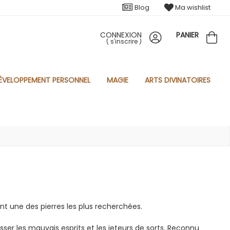
Blog
Ma wishlist
CONNEXION
PANIER
(
s'inscrire
)
ÉVELOPPEMENT PERSONNEL
MAGIE
ARTS DIVINATOIRES
nt une des pierres les plus recherchées.
hasser les mauvais esprits et les jeteurs de sorts. Reconnu