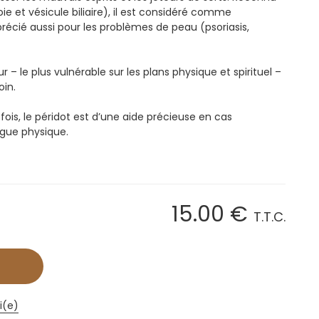
oie et vésicule biliaire), il est considéré comme
pprécié aussi pour les problèmes de peau (psoriasis,
 – le plus vulnérable sur les plans physique et spirituel –
oin.
 fois, le péridot est d’une aide précieuse en cas
gue physique.
15
.00
€
T.T.C.
i(e)