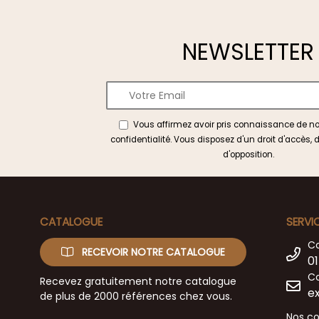
NEWSLETTER
Vous affirmez avoir pris connaissance de n
confidentialité
. Vous disposez d'un droit d'accès, d
d'opposition.
CATALOGUE
SERVI
C
RECEVOIR NOTRE CATALOGUE
01
Co
Recevez gratuitement notre catalogue
e
de plus de 2000 références chez vous.
Nos co