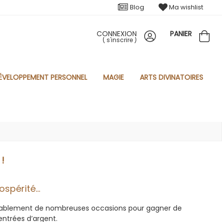
Blog
Ma wishlist
CONNEXION
PANIER
(
s'inscrire
)
ÉVELOPPEMENT PERSONNEL
MAGIE
ARTS DIVINATOIRES
!
spérité...
blement de nombreuses occasions pour gagner de
rentrées d’argent.