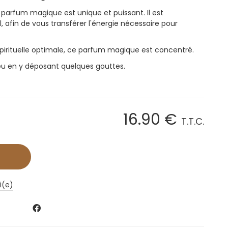
e parfum magique est unique et puissant. Il est
l, afin de vous transférer l'énergie nécessaire pour
 spirituelle optimale, ce parfum magique est concentré.
u en y déposant quelques gouttes.
16
.90
€
T.T.C.
i(e)