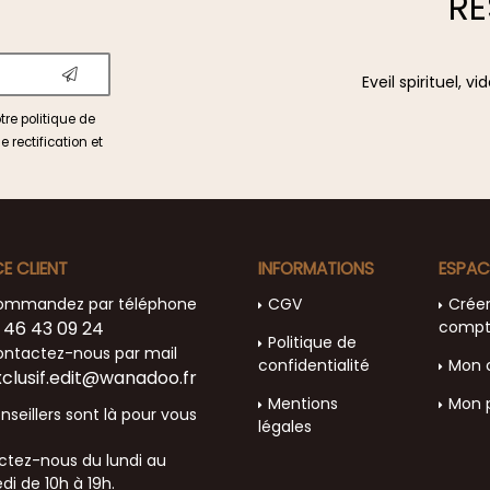
RÉ
Eveil spirituel, 
otre
politique de
e rectification et
CE CLIENT
INFORMATIONS
ESPAC
ommandez par téléphone
CGV
Crée
 46 43 09 24
comp
Politique de
ntactez-nous par mail
confidentialité
Mon 
xclusif.edit@wanadoo.fr
Mentions
Mon 
nseillers sont là pour vous
légales
.
tez-nous du lundi au
di de 10h à 19h.