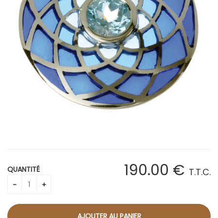
190
.00
€
QUANTITÉ
T.T.C.