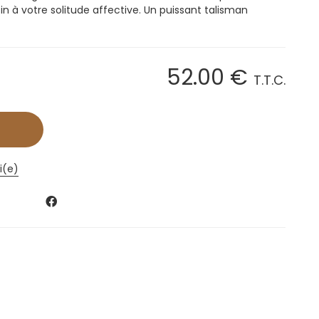
n à votre solitude affective. Un puissant talisman
52
.00
€
T.T.C.
i(e)