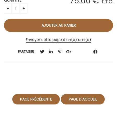
75
.00
€
QUANTITÉ
T.T.C.
Envoyer cette page à un(e) ami(e)
PARTAGER