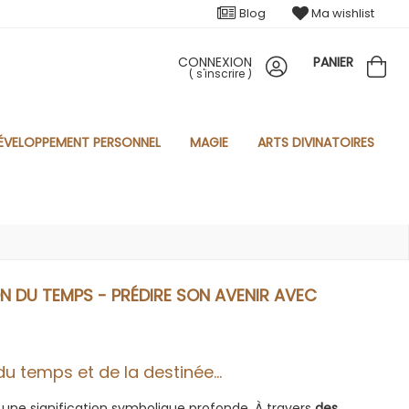
Blog
Ma wishlist
CONNEXION
PANIER
(
s'inscrire
)
ÉVELOPPEMENT PERSONNEL
MAGIE
ARTS DIVINATOIRES
N DU TEMPS - PRÉDIRE SON AVENIR AVEC
u temps et de la destinée...
une signification symbolique profonde. À travers
des