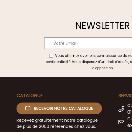
NEWSLETTER
Vous affirmez avoir pris connaissance de n
confidentialité
. Vous disposez d'un droit d'accès, d
d'opposition.
CATALOGUE
SERVI
C
RECEVOIR NOTRE CATALOGUE
01
Co
Recevez gratuitement notre catalogue
e
de plus de 2000 références chez vous.