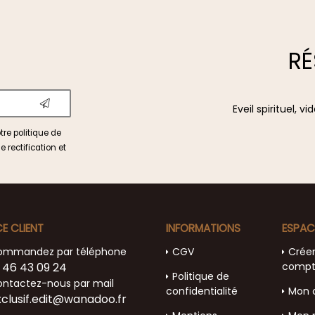
RÉ
Eveil spirituel, 
otre
politique de
e rectification et
CE CLIENT
INFORMATIONS
ESPAC
ommandez par téléphone
CGV
Crée
 46 43 09 24
comp
Politique de
ntactez-nous par mail
confidentialité
Mon 
xclusif.edit@wanadoo.fr