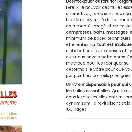
Désintoxiquer et fortifier l'orga
livre. Si le pouvoir des huiles e
alternatives, rares sont ceux qu
l'extrême diversité de ses modes
documenté, imagé et en coule
compresses, bains, massages, a
minimum de bases techniques sa
efficientes. Ici,
tout est expliqué
alphabétique avec causes et s
que nous envoie notre corps. Pos
méthode pour les fabriquer soi-
désormais le vôtre pour que vou
par point les conseils prodigués.
Un livre indispensable pour qui
les huiles essentielles.
Quelle que
dans lesquelles elles entrent pr
dynamisant, le revitalisant et le
160 pages