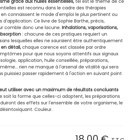
nisme grâce aux huiles essentielles,
tel est le thème de ce
ssentielles est reconnu dans le cadre des thérapies
i en connaissent le mode d'emploi le plus pertinent ou
 d'application. Ce livre de Sophie Barthe, précis,
ur comble donc une lacune.
Inhalations, vaporisations,
bsorption
: chacune de ces pratiques requiert un
ns lesquelles elles ne sauraient être authentiquement
 en détail,
chaque carence est classée par ordre
ymptômes pour que nous soyons attentifs aux signaux
ologie, application, huile conseillée, préparations,
même... rien ne manque à l'arsenal de vitalité qui sera
s puissiez passer rapidement à l'action en suivant point
 veut utiliser avec un maximum de résultats concluants
 soit la forme que celles-ci adoptent, les préparations
oduiront des effets sur l'ensemble de votre organisme, le
 désintoxiquant. Couleur.
18
.00
€