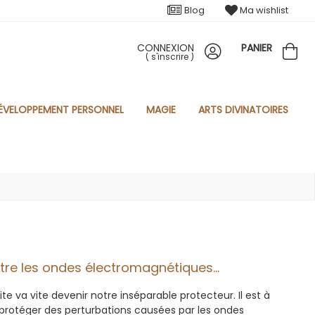
Blog
Ma wishlist
CONNEXION
PANIER
(
s'inscrire
)
ÉVELOPPEMENT PERSONNEL
MAGIE
ARTS DIVINATOIRES
tre les ondes électromagnétiques...
gite va vite devenir notre inséparable protecteur. Il est à
e protéger des perturbations causées par les ondes