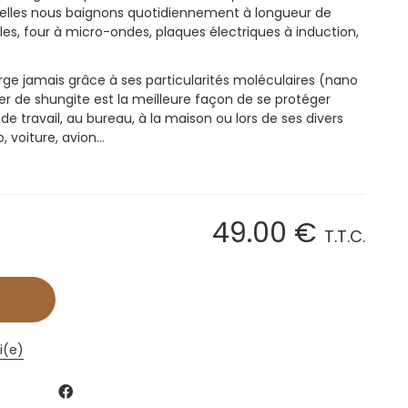
elles nous baignons quotidiennement à longueur de
ables, four à micro-ondes, plaques électriques à induction,
rge jamais grâce à ses particularités moléculaires (nano
ier de shungite est la meilleure façon de se protéger
e travail, au bureau, à la maison ou lors de ses divers
, voiture, avion…
49
.00
€
T.T.C.
i(e)