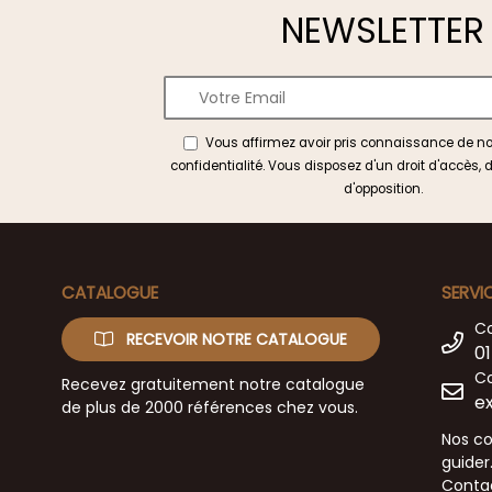
NEWSLETTER
Vous affirmez avoir pris connaissance de n
confidentialité
. Vous disposez d'un droit d'accès, d
d'opposition.
CATALOGUE
SERVI
C
RECEVOIR NOTRE CATALOGUE
01
Co
Recevez gratuitement notre catalogue
e
de plus de 2000 références chez vous.
Nos co
guider
Contac