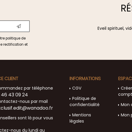
RÉ
Eveil spirituel, 
otre
politique de
e rectification et
CE CLIENT
INFORMATIONS
ESPAC
ommandez par téléphone
CGV
Crée
 46 43 09 24
comp
Politique de
ntactez-nous par mail
confidentialité
Mon 
xclusif.edit@wanadoo.fr
Mentions
Mon 
nseillers sont là pour vous
légales
.
tez-nous du lundi au