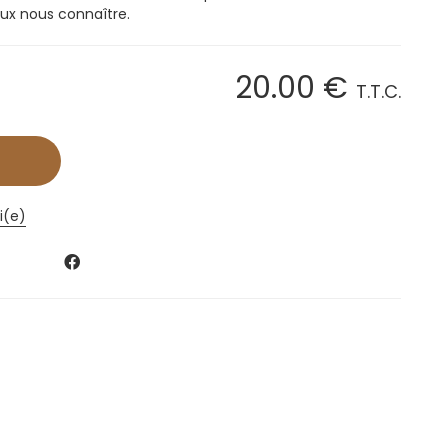
eux nous connaître.
20
.00
€
T.T.C.
i(e)