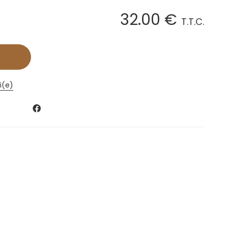
32
.00
€
T.T.C.
i(e)