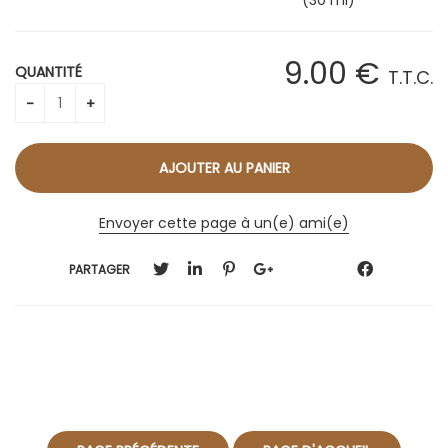
(30 ml)
9
.00
€
QUANTITÉ
T.T.C.
Envoyer cette page à un(e) ami(e)
PARTAGER