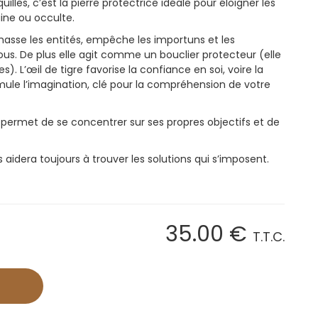
illes, c’est la pierre protectrice idéale pour éloigner les
ine ou occulte.
chasse les entités, empêche les importuns et les
us. De plus elle agit comme un bouclier protecteur (elle
s). L’œil de tigre favorise la confiance en soi, voire la
ule l’imagination, clé pour la compréhension de votre
e permet de se concentrer sur ses propres objectifs et de
us aidera toujours à trouver les solutions qui s’imposent.
35
.00
€
T.T.C.