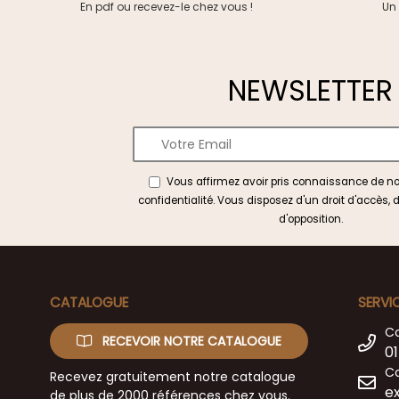
En pdf ou recevez-le chez vous !
Un 
NEWSLETTER
Vous affirmez avoir pris connaissance de n
confidentialité
. Vous disposez d'un droit d'accès, d
d'opposition.
CATALOGUE
SERVI
C
RECEVOIR NOTRE CATALOGUE
01
Co
Recevez gratuitement notre catalogue
e
de plus de 2000 références chez vous.