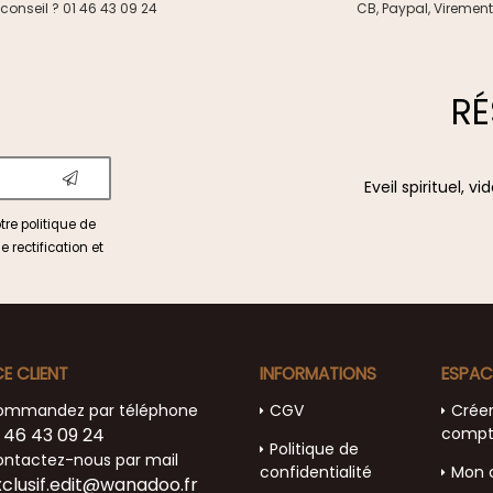
conseil ? 01 46 43 09 24
CB, Paypal, Virement
RÉ
Eveil spirituel, 
otre
politique de
e rectification et
CE CLIENT
INFORMATIONS
ESPAC
ommandez par téléphone
CGV
Crée
 46 43 09 24
comp
Politique de
ntactez-nous par mail
confidentialité
Mon 
xclusif.edit@wanadoo.fr