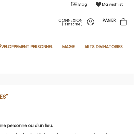
Blog
Ma wishlist
CONNEXION
PANIER
(
s'inscrire
)
ÉVELOPPEMENT PERSONNEL
MAGIE
ARTS DIVINATOIRES
S''
'une personne ou d'un lieu.