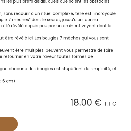
ans les plus brefs délais, quels que soient les obstacles
n, sans recourir à un rituel complexe, telle est l’incroyable
ougie 7 mèches” dont le secret, jusqu’alors connu
s a été révélé depuis peu par un éminent voyant dont le
ut être révélé ici. Les bougies 7 mèches qui vous sont
 peuvent être multiples, peuvent vous permettre de faire
 de retourner en votre faveur toutes formes de
e chacune des bougies est stupéfiant de simplicité, et
 : 6 cm)
18
.00
€
T.T.C.