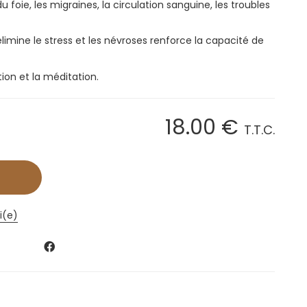
u foie, les migraines, la circulation sanguine, les troubles
imine le stress et les névroses renforce la capacité de
tion et la méditation.
18
.00
€
T.T.C.
i(e)