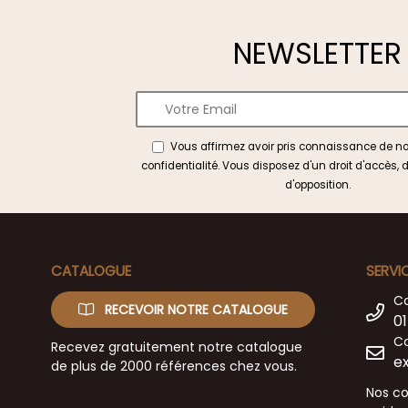
NEWSLETTER
Vous affirmez avoir pris connaissance de n
confidentialité
. Vous disposez d'un droit d'accès, d
d'opposition.
CATALOGUE
SERVI
C
RECEVOIR NOTRE CATALOGUE
01
Co
Recevez gratuitement notre catalogue
e
de plus de 2000 références chez vous.
Nos co