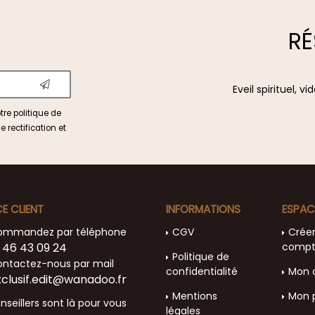
RÉ
Eveil spirituel, 
otre
politique de
e rectification et
CE CLIENT
INFORMATIONS
ESPAC
ommandez par téléphone
CGV
Crée
 46 43 09 24
comp
Politique de
ntactez-nous par mail
confidentialité
Mon 
xclusif.edit@wanadoo.fr
Mentions
Mon 
nseillers sont là pour vous
légales