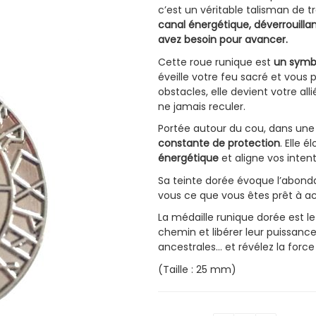
c’est un véritable talisman de 
canal énergétique, déverrouillant
avez besoin pour avancer.
Cette roue runique est
un symbo
éveille votre feu sacré et vous 
obstacles, elle devient votre alli
ne jamais reculer.
Portée autour du cou, dans un
constante de protection
. Elle 
énergétique
et aligne vos inten
Sa teinte dorée évoque l’abondan
vous ce que vous êtes prêt à acc
La médaille runique dorée est le 
chemin et libérer leur puissanc
ancestrales… et révélez la forc
(Taille : 25 mm)