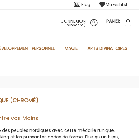
Blog
Ma wishlist
CONNEXION
PANIER
(
s'inscrire
)
ÉVELOPPEMENT PERSONNEL
MAGIE
ARTS DIVINATOIRES
IQUE (CHROMÉ)
ntre vos Mains !
re des peuples nordiques avec cette médaille runique,
iking et les puissantes ondes de forme. Plus qu’un bijou,